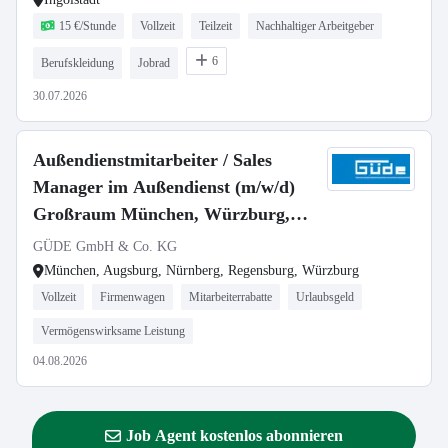
15 €/Stunde
Vollzeit
Teilzeit
Nachhaltiger Arbeitgeber
6
Berufskleidung
Jobrad
30.07.2026
Außendienstmitarbeiter / Sales
Manager im Außendienst (m/w/d)
Großraum München, Würzburg,
Regensburg, Nürnberg, Augsburg
GÜDE GmbH & Co. KG
München, Augsburg, Nürnberg, Regensburg, Würzburg
Vollzeit
Firmenwagen
Mitarbeiterrabatte
Urlaubsgeld
Vermögenswirksame Leistung
04.08.2026
Job Agent kostenlos abonnieren