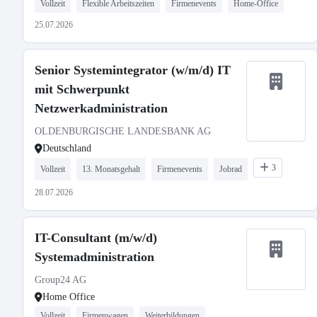
Vollzeit
Flexible Arbeitszeiten
Firmenevents
Home-Office
25.07.2026
Senior Systemintegrator (w/m/d) IT
mit Schwerpunkt
Netzwerkadministration
OLDENBURGISCHE LANDESBANK AG
Deutschland
3
Vollzeit
13. Monatsgehalt
Firmenevents
Jobrad
28.07.2026
IT-Consultant (m/w/d)
Systemadministration
Group24 AG
Home Office
Vollzeit
Firmenwagen
Weiterbildungen