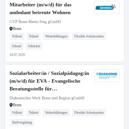
Mitarbeiter (m/w/d) für das
ambulant betreute Wohnen
GVP Bonn-Rhein-Sieg gGmbH
Bonn
Vollzeit
Teilzeit
Weiterbildungen
Flexible Arbeitszeiten
Jobrad
Jobticket
28.07.2026
Sozialarbeiter:in / Sozialpädagog:in
(m/w/d) für EVA - Evangelische
Beratungsstelle für
Schwangerschaft, Sexualität und
Diakonisches Werk Bonn und Region gGmbH
Pränataldiagnostik
Bonn
Vollzeit
Teilzeit
Weiterbildungen
Flexible Arbeitszeiten
Tarifvergütung