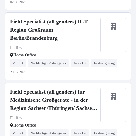
02.08.2026
Field Specialist (all genders) IGT -
Region Großraum
Berlin/Brandenburg
Philips
Home Office
Vollzeit
Nachhaltiger Arbeitgeber
Jobticket
Tarifvergütung
28.07.2026
Field Specialist (all genders) für
Medizinische Großgeräte - in der
Region Sachsen/Thüringen/ Sachsen-
Anh.
Philips
Home Office
Vollzeit
Nachhaltiger Arbeitgeber
Jobticket
Tarifvergütung