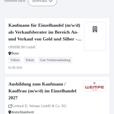
Relevanz
Sortieren nach:
Kaufmann für Einzelhandel (m/w/d)
als Verkaufsberater im Bereich An-
und Verkauf von Gold und Silber -
Bonn (in Vollzeit oder Teilzeit)
OPHIRUM GmbH
Bonn
Vollzeit
Teilzeit
Gute Verkehrsanbindung
02.08.2026
Ausbildung zum Kaufmann /
Kauffrau (m/w/d) im Einzelhandel
2027
Gerhard D. Wempe GmbH & Co. KG
deutschlandweit