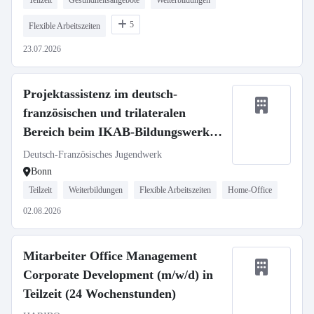
Teilzeit
Gesundheitsangebote
Weiterbildungen
5
Flexible Arbeitszeiten
23.07.2026
Projektassistenz im deutsch-
französischen und trilateralen
Bereich beim IKAB-Bildungswerk
e.V in Bonn
Deutsch-Französisches Jugendwerk
Bonn
Teilzeit
Weiterbildungen
Flexible Arbeitszeiten
Home-Office
02.08.2026
Mitarbeiter Office Management
Corporate Development (m/w/d) in
Teilzeit (24 Wochenstunden)