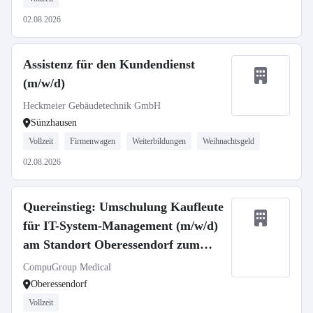
02.08.2026
Assistenz für den Kundendienst
(m/w/d)
Heckmeier Gebäudetechnik GmbH
Sünzhausen
Vollzeit
Firmenwagen
Weiterbildungen
Weihnachtsgeld
02.08.2026
Quereinstieg: Umschulung Kaufleute
für IT-System-Management (m/w/d)
am Standort Oberessendorf zum
01.09.2026
CompuGroup Medical
Oberessendorf
Vollzeit