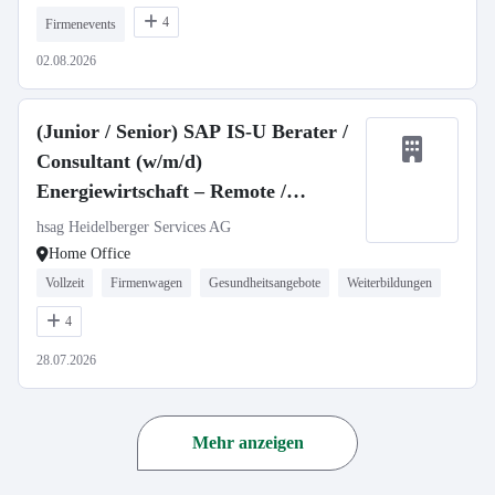
4
Firmenevents
02.08.2026
(Junior / Senior) SAP IS-U Berater /
Consultant (w/m/d)
Energiewirtschaft – Remote /
Deutschland / Neuseeland
hsag Heidelberger Services AG
Home Office
Vollzeit
Firmenwagen
Gesundheitsangebote
Weiterbildungen
4
28.07.2026
Mehr anzeigen