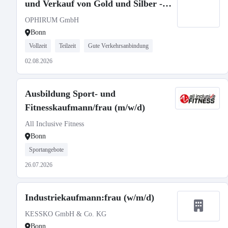
und Verkauf von Gold und Silber -
Bonn (in Vollzeit oder Teilzeit)
OPHIRUM GmbH
Bonn
Vollzeit
Teilzeit
Gute Verkehrsanbindung
02.08.2026
Ausbildung Sport- und
Fitnesskaufmann/frau (m/w/d)
All Inclusive Fitness
Bonn
Sportangebote
26.07.2026
Industriekaufmann:frau (w/m/d)
KESSKO GmbH & Co. KG
Bonn