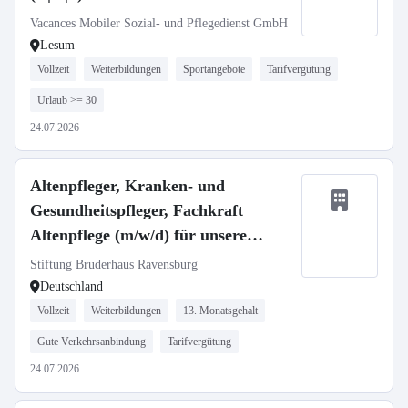
Vacances Mobiler Sozial- und Pflegedienst GmbH
Lesum
Vollzeit
Weiterbildungen
Sportangebote
Tarifvergütung
Urlaub >= 30
24.07.2026
Altenpfleger, Kranken- und
Gesundheitspfleger, Fachkraft
Altenpflege (m/w/d) für unsere
Häuser in Ravensburg und
Stiftung Bruderhaus Ravensburg
Oberhofen gesucht!
Deutschland
Vollzeit
Weiterbildungen
13. Monatsgehalt
Gute Verkehrsanbindung
Tarifvergütung
24.07.2026