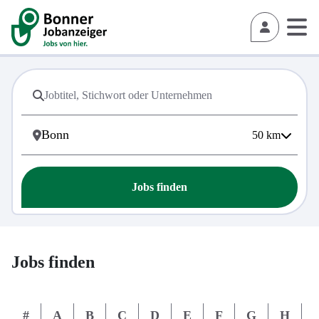
50
km
Jobs finden
Jobs finden
#
A
B
C
D
E
F
G
H
I